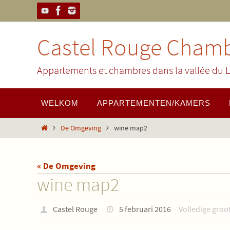
Ga
naar
de
Castel Rouge Chamb
inhoud
Appartements et chambres dans la vallée du L
Ga
WELKOM
APPARTEMENTEN/KAMERS
naar
de
Home
De Omgeving
wine map2
inhoud
« De Omgeving
wine map2
Castel Rouge
5 februari 2016
Volledige groot