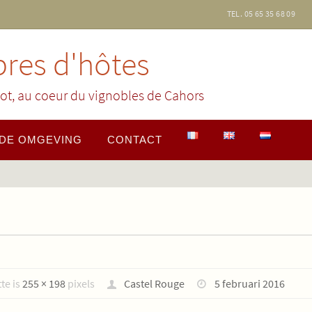
TEL. 05 65 35 68 09
res d'hôtes
ot, au coeur du vignobles de Cahors
DE OMGEVING
CONTACT
te is
255 × 198
pixels
Castel Rouge
5 februari 2016