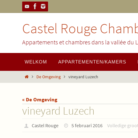
Ga
naar
de
Castel Rouge Chamb
inhoud
Appartements et chambres dans la vallée du L
Ga
WELKOM
APPARTEMENTEN/KAMERS
naar
de
Home
De Omgeving
vineyard Luzech
inhoud
« De Omgeving
vineyard Luzech
Castel Rouge
5 februari 2016
Volledige groot