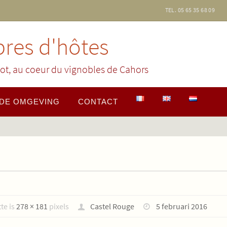
TEL. 05 65 35 68 09
res d'hôtes
ot, au coeur du vignobles de Cahors
DE OMGEVING
CONTACT
te is
278 × 181
pixels
Castel Rouge
5 februari 2016