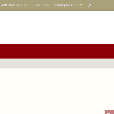
MOB. 06 05 51 39 22
EMAIL: CASTELROUGE@GMAIL.COM