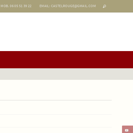
MOB. 06 05 51 39 22
EMAIL: CASTELROUGE@GMAIL.COM