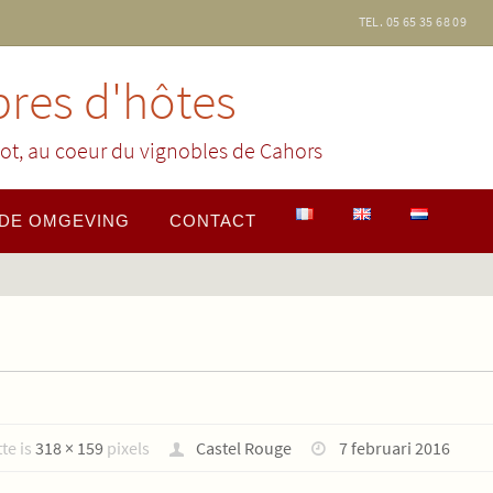
TEL. 05 65 35 68 09
res d'hôtes
ot, au coeur du vignobles de Cahors
DE OMGEVING
CONTACT
te is
318 × 159
pixels
Castel Rouge
7 februari 2016