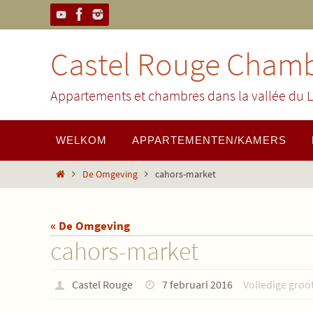
Ga
naar
de
Castel Rouge Chamb
inhoud
Appartements et chambres dans la vallée du L
Ga
WELKOM
APPARTEMENTEN/KAMERS
naar
de
Home
De Omgeving
cahors-market
inhoud
« De Omgeving
cahors-market
Castel Rouge
7 februari 2016
Volledige groot