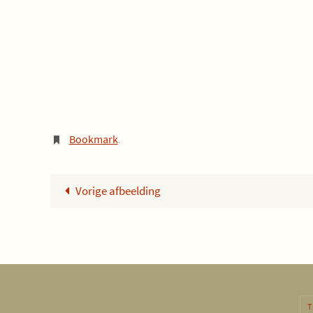
Bookmark
.
Vorige afbeelding
T