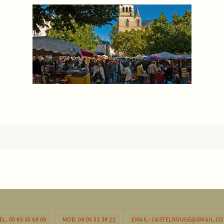
EL. 05 65 35 68 09
MOB. 06 05 51 39 22
EMAIL: CASTELROUGE@GMAIL.C