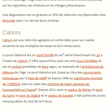
sur les vignobles, les châteaux et les villages pittoresques.
Une dégustation de vin gratuite et 10% de réduction est disponible chez
Vinovalie
avec l’un de nos bons d’achat.
Cahors
Cahors
est une ville très agréable et confortable avec ses ruelles
ancienne et ses multiples terrasses et bon restaurants.
e
Le pont Valentré est un
pont fortifié
du xiv
siècle franchissant le
Lot
à
l’ouest de
Cahors
. Il offre aujourd’hui, avec ses trois
tours fortifiées
et
ses six
arches
précédées de
becs
aigus, un exemple de l’
architecture de
défense
de l’Age. Le pont Valentré est classé au titre des
monuments
1
historiques
par la
liste de 1840
et depuis 1998 au
patrimoine mondial
de l’UNESCO
, dans le cadre des
chemins de Saint-Jacques-de-
2
Compostelle en France
. Depuis 2012, avec le
viaduc de Millau
, le
pont
du Gard
, le
pont du Diable
et le
viaduc de Garabit
, il fait partie des ponts
remarquables du Sud de la France.